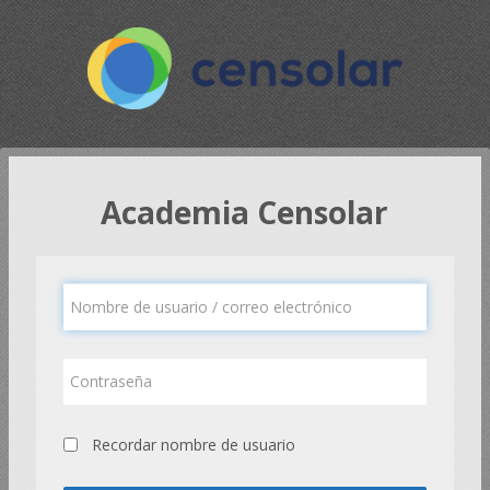
Salta
al
contenido
principal
Academia Censolar
Nombre
de
usuario
/
Contraseña
correo
electrónico
Recordar nombre de usuario